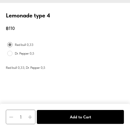
Lemonade type 4
฿
110
Variant
Red bull 0,33
Dr. Pepper 0,5
Red bull 0,33, Dr. Pepper 0,5
Add to Cart