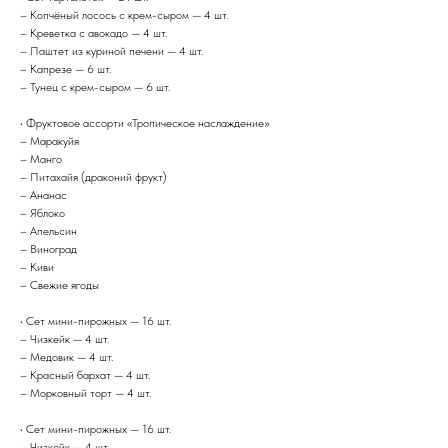
– Копчёный лосось с крем-сыром — 4 шт.
– Креветка с авокадо — 4 шт.
– Паштет из куриной печени — 4 шт.
– Капрезе — 6 шт.
– Тунец с крем-сыром — 6 шт.
• Фруктовое ассорти «Тропическое наслаждение»
– Маракуйя
– Манго
– Питахайя (драконий фрукт)
– Ананас
– Яблоко
– Апельсин
– Виноград
– Киви
– Свежие ягоды
• Сет мини-пирожных — 16 шт.
– Чизкейк — 4 шт.
– Медовик — 4 шт.
– Красный бархат — 4 шт.
– Морковный торт — 4 шт.
• Сет мини-пирожных — 16 шт.
– Чизкейк — 4 шт.