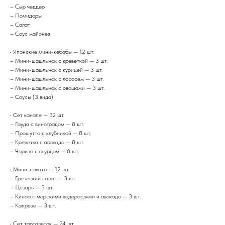
– Сыр чеддер
– Помидоры
– Салат
– Соус майонез
• Японские мини-кебабы — 12 шт.
– Мини-шашлычок с креветкой — 3 шт.
– Мини-шашлычок с курицей — 3 шт.
– Мини-шашлычок с лососем — 3 шт.
– Мини-шашлычок с овощами — 3 шт.
– Соусы (3 вида)
• Сет канапе — 32 шт.
– Гауда с виноградом — 8 шт.
– Прошутто с клубникой — 8 шт.
– Креветка с авокадо — 8 шт.
– Чоризо с огурцом — 8 шт.
• Мини-салаты — 12 шт.
– Греческий салат — 3 шт.
– Цезарь — 3 шт.
– Киноа с морскими водорослями и авокадо — 3 шт.
– Капрезе — 3 шт.
• Сет тарталеток — 24 шт.