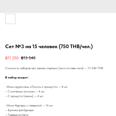
Сет №3 на 15 человек (750 THB/чел.)
฿
11 250
฿
13 540
Стоимость наборов при заказе отдельно (не в составе сета) — 13 540 THB
В набор входит:
• Мини-круассаны «Лосось и прошутто» — 8 шт.
– С копчёным лососем — 4 шт.
– С прошутто (хамон) — 4 шт.
• Мини-бургеры с говядиной — 16 шт.
– Булочка для бургера
– Говяжья котлета