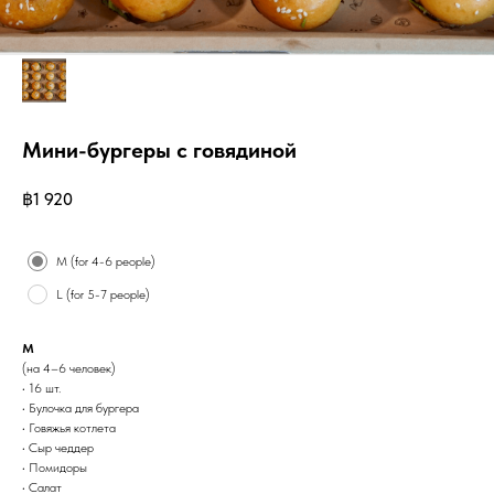
Мини-бургеры с говядиной
฿
1 920
Size
M (for 4-6 people)
L (for 5-7 people)
M
(на 4–6 человек)
• 16 шт.
• Булочка для бургера
• Говяжья котлета
• Сыр чеддер
• Помидоры
• Салат