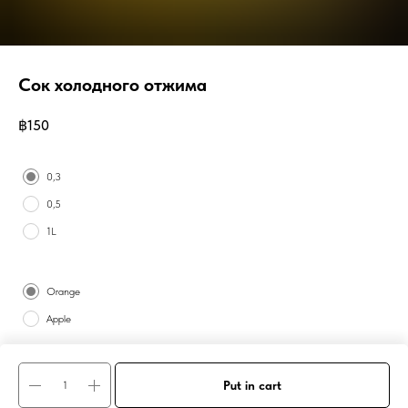
Сок холодного отжима
฿
150
Size
0,3
0,5
1L
Variant
Orange
Apple
Апельсиновый и яблочный
Put in cart