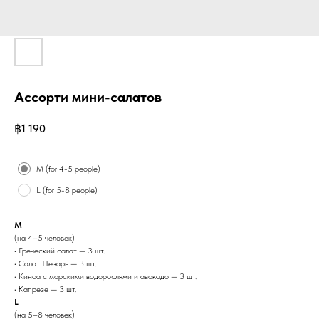
Ассорти мини-салатов
฿
1 190
Size
M (for 4-5 people)
L (for 5-8 people)
M
(на 4–5 человек)
• Греческий салат — 3 шт.
• Салат Цезарь — 3 шт.
• Киноа с морскими водорослями и авокадо — 3 шт.
• Капрезе — 3 шт.
L
(на 5–8 человек)