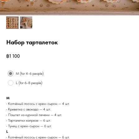
Набор тарталеток
฿
1 100
Size
M (for 4-6 people)
L (for 6-8 people)
M
• Копчёный лосось с крем-сыром — 4 шт.
• Креветка с авокадо — 4 шт.
• Паштет из куриной печени — 4 шт.
• Тарталетки капрезе — 6 шт.
• Тунец с крем-сыром — 6 шт.
L
• Копчёный лосось с крем-сыром — 6 шт.